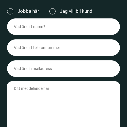
Jag
Jobba här
Jag vill bli kund
vill
Namn
(Obligatoriskt)
(Obligatoriskt)
Telefonnummer
(Obligatoriskt)
Epost
(Obligatoriskt)
Meddelande
(Obligatoriskt)