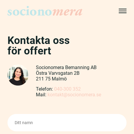
Kontakta oss
för offert
Socionomera Bemanning AB
Östra Varvsgatan 2B
211 75 Malmö
Telefon:
040-300 352
Mail:
kontakt@socionomera.se
Namn