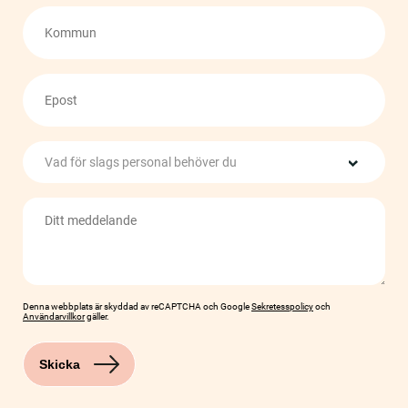
Kommun
Email
Vad
för
slags
personal
Meddelande
behöver
du
Denna webbplats är skyddad av reCAPTCHA och Google
Sekretesspolicy
och
Användarvillkor
gäller.
Skicka