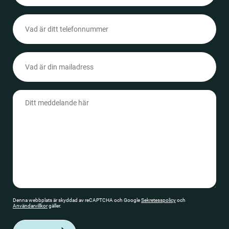
Telefonnummer
(Obligatoriskt)
Epost
(Obligatoriskt)
Meddelande
(Obligatoriskt)
Denna webbplats är skyddad av reCAPTCHA och Google
Sekretesspolicy
och
Användarvillkor
gäller.