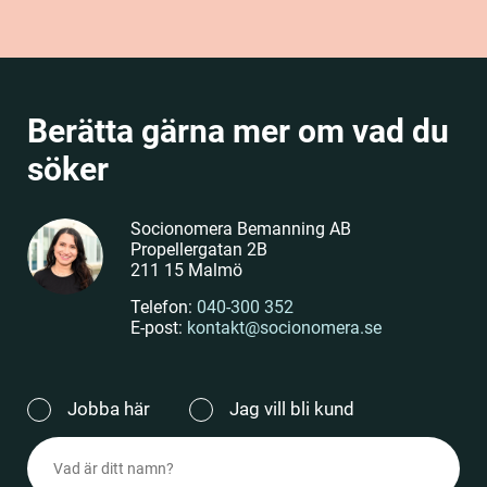
Berätta gärna mer om vad du
söker
Socionomera Bemanning AB
Propellergatan 2B
211 15 Malmö
Telefon:
040-300 352
E-post:
kontakt@socionomera.se
Jag
Jobba här
Jag vill bli kund
vill
Namn
(Obligatoriskt)
(Obligatoriskt)