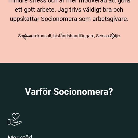
mindre stress och är mer motiverad att göra
ett gott arbete. Jag trivs väldigt bra och
uppskattar Socionomera som arbetsgivare.
Socionomkonsult, biståndshandläggare, Semsa Suljic
Varför Socionomera?
Mer stöd