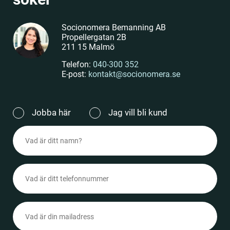
Socionomera Bemanning AB
Propellergatan 2B
211 15 Malmö
Telefon:
040-300 352
E-post:
kontakt@socionomera.se
Jag
Jobba här
Jag vill bli kund
vill
Namn
(Obligatoriskt)
(Obligatoriskt)
Telefonnummer
(Obligatoriskt)
Epost
(Obligatoriskt)