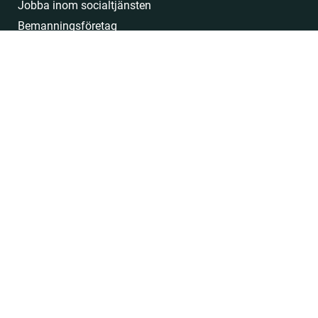
Jobba inom socialtjänsten
Bemanningsföretag
socionom
Socionomkonsult
Hyrsocionom
GDPR
© 2026 Alla rättigheter förbehållna
|
Socionomera Bemanning AB
(559130-4737)
Av:
Sunbird