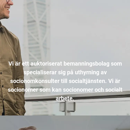
Vi är ett auktoriserat bemanningsbolag som
specialiserar sig på uthyrning av
socionomkonsulter till socialtjänsten. Vi är
socionomer som kan socionomer och socialt
arbete.