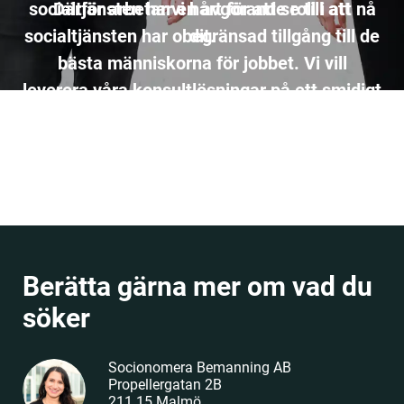
socialtjänsten har en avgörande roll i att nå
Därför arbetar vi hårt för att se till att
socialtjänsten har obegränsad tillgång till de
dit.
bästa människorna för jobbet. Vi vill
leverera våra konsultlösningar på ett smidigt
och snabbt sätt, så att ni kan fokusera på
det viktigaste – att ta hand om våra
medborgare på bästa sätt.
Berätta gärna mer om vad du
söker
Socionomera Bemanning AB
Propellergatan 2B
211 15 Malmö