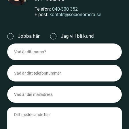
Telefon:
040-300 352
E-post:
kontakt@socionomera.se
Jag
Jobba här
Jag vill bli kund
vill
Namn
(Obligatoriskt)
(Obligatoriskt)
Telefonnummer
(Obligatoriskt)
Epost
(Obligatoriskt)
Meddelande
(Obligatoriskt)