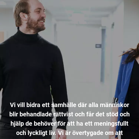
Vi vill bidra ett samhälle där alla människor
blir behandlade rättvist och får det stöd och
hjälp de behöver för att ha ett meningsfullt
och lyckligt liv. Vi är övertygade om att