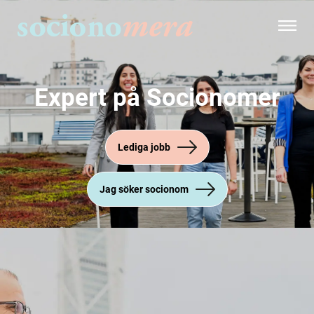
Expert på Socionomer
Lediga jobb
Jag söker socionom