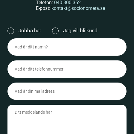
Telefon:
040-300 352
E-post:
kontakt@socionomera.se
Jag
Jobba här
Jag vill bli kund
vill
Namn
(Obligatoriskt)
(Obligatoriskt)
Telefonnummer
(Obligatoriskt)
Epost
(Obligatoriskt)
Meddelande
(Obligatoriskt)