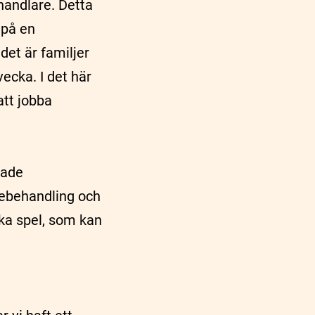
handlare. Detta
 på en
det är familjer
ecka. I det här
 att jobba
tade
jebehandling och
ika spel, som kan