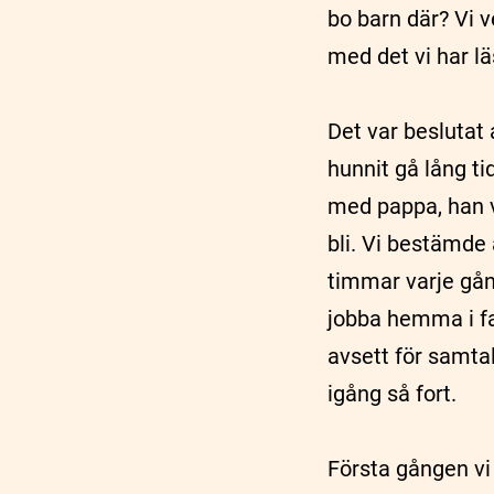
bo barn där? Vi v
med det vi har lä
Det var beslutat 
hunnit gå lång t
med pappa, han va
bli. Vi bestämde
timmar varje gång
jobba hemma i fam
avsett för samtal
igång så fort.
Första gången vi