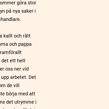
 kommer göra stor
yn på nya saker i
ehandlare.
kallt och rått
amma och pappa
framförallt
 det ett helt
er oss ner vid
 upp arbetet. Det
m de vill
ste börja med att
inns det utrymme i