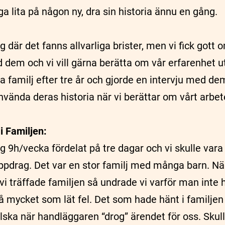
ga lita på någon ny, dra sin historia ännu en gång.
g där det fanns allvarliga brister, men vi fick gott 
dem och vi vill gärna berätta om vår erfarenhet uti
a familj efter tre år och gjorde en intervju med d
vända deras historia när vi berättar om vårt arbet
i Familjen:
ag 9h/vecka fördelat på tre dagar och vi skulle var
uppdrag. Det var en stor familj med många barn. När
vi träffade familjen så undrade vi varför man inte 
å mycket som lät fel. Det som hade hänt i familjen 
ilska när handläggaren “drog” ärendet för oss. Skul