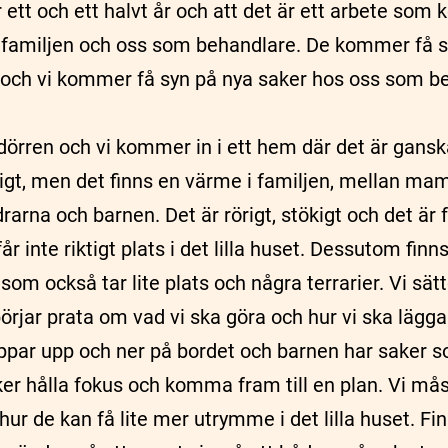
 ett och ett halvt år och att det är ett arbete som
r familjen och oss som behandlare. De kommer få s
p och vi kommer få syn på nya saker hos oss som b
ren och vi kommer in i ett hem där det är ganska 
gt, men det finns en värme i familjen, mellan m
rarna och barnen. Det är rörigt, stökigt och det är 
år inte riktigt plats i det lilla huset. Dessutom finns
om också tar lite plats och några terrarier. Vi sätt
örjar prata om vad vi ska göra och hur vi ska lägga
ppar upp och ner på bordet och barnen har saker so
ker hålla fokus och komma fram till en plan. Vi må
 hur de kan få lite mer utrymme i det lilla huset. F