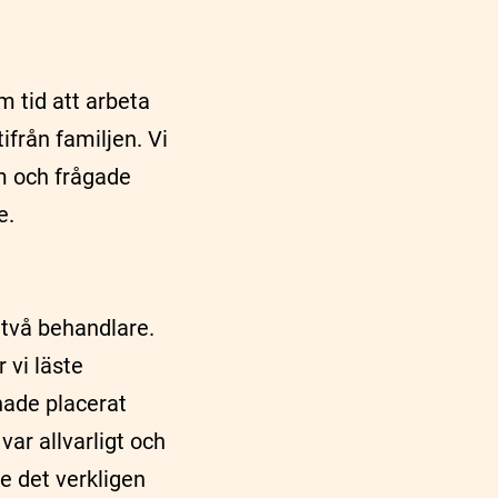
om tid att arbeta
från familjen. Vi
em och frågade
e.
a två behandlare.
 vi läste
hade placerat
var allvarligt och
le det verkligen