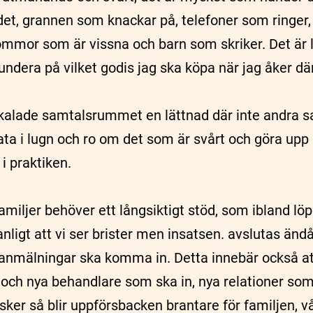
det, grannen som knackar på, telefoner som ringer
lommor som är vissna och barn som skriker. Det är l
undera på vilket godis jag ska köpa när jag åker där
skalade samtalsrummet en lättnad där inte andra s
ata i lugn och ro om det som är svårt och göra upp 
i praktiken.
familjer behöver ett långsiktigt stöd, som ibland löp
anligt att vi ser brister men insatsen. avslutas än
 anmälningar ska komma in. Detta innebär också att 
och nya behandlare som ska in, nya relationer som
 sker så blir uppförsbacken brantare för familjen, 