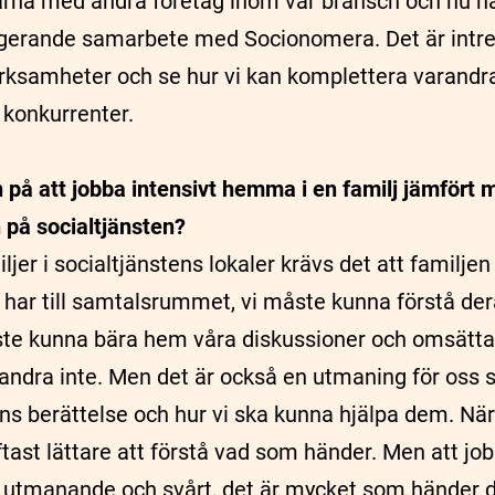
rna med andra företag inom vår bransch och nu har
ngerande samarbete med Socionomera. Det är intre
erksamheter och se hur vi kan komplettera varandra 
konkurrenter.
n på att jobba intensivt hemma i en familj jämfört
 på socialtjänsten?
ljer i socialtjänstens lokaler krävs det att familj
 har till samtalsrummet, vi måste kunna förstå der
te kunna bära hem våra diskussioner och omsätta d
t andra inte. Men det är också en utmaning för oss
ens berättelse och hur vi ska kunna hjälpa dem. Nä
oftast lättare att förstå vad som händer. Men att j
å utmanande och svårt, det är mycket som händer dä