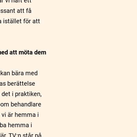
 vi haft ett
ssant att få
istället för att
 med att möta dem
en kan bära med
as berättelse
et i praktiken,
 som behandlare
r vi är hemma i
obba hemma i
r, TV:n står på,