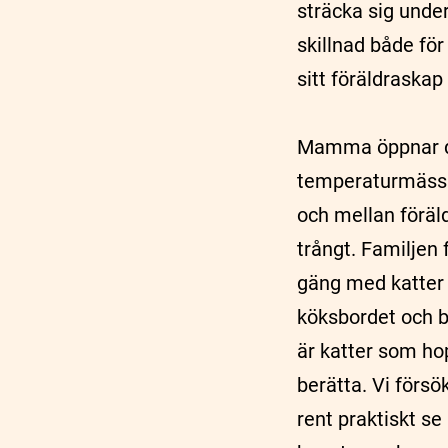
sträcka sig under
skillnad både fö
sitt föräldraska
Mamma öppnar dör
temperaturmässi
och mellan föräld
trångt. Familjen f
gäng med katter s
köksbordet och b
är katter som ho
berätta. Vi försö
rent praktiskt se