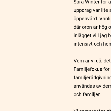
Sara Winter för 
uppdrag var lite 
öppenvård. Vanlig
där oron är hög o
inlägget vill jag 
intensivt och he
Vem är vi då, de
Familjefokus för
familjerådgivning
användas av de
och familjer.