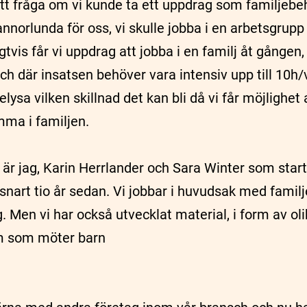
att fråga om vi kunde ta ett uppdrag som familjebe
annorlunda för oss, vi skulle jobba i en arbetsgrupp
tvis får vi uppdrag att jobba i en familj åt gången, 
ch där insatsen behöver vara intensiv upp till 10h/v
belysa vilken skillnad det kan bli då vi får möjlighet
mma i familjen.
t är jag, Karin Herrlander och Sara Winter som star
 snart tio år sedan. Vi jobbar i huvudsak med famil
. Men vi har också utvecklat material, i form av ol
m som möter barn