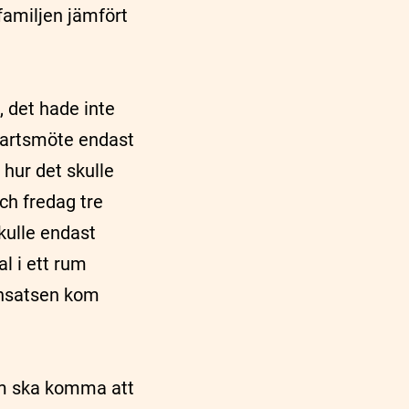
 familjen jämfört
, det hade inte
startsmöte endast
 hur det skulle
ch fredag tre
kulle endast
l i ett rum
 insatsen kom
som ska komma att