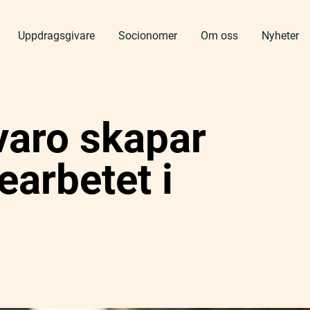
Uppdragsgivare
Socionomer
Om oss
Nyheter
varo skapar
jearbetet i