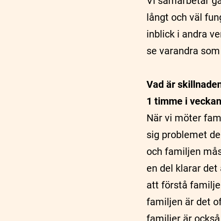
Vi samarbetar gä
långt och väl fu
inblick i andra v
se varandra som 
Vad är skillnade
1 timme i veckan
När vi möter fami
sig problemet de
och familjen mås
en del klarar de
att förstå familj
familjen är det 
familjer är ocks