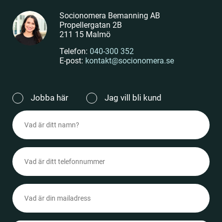
Socionomera Bemanning AB
Propellergatan 2B
211 15 Malmö
Telefon:
040-300 352
E-post:
kontakt@socionomera.se
Jag
Jobba här
Jag vill bli kund
vill
Namn
(Obligatoriskt)
(Obligatoriskt)
Telefonnummer
(Obligatoriskt)
Epost
(Obligatoriskt)