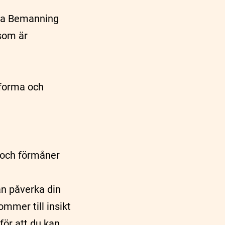
era Bemanning
 som är
 forma och
n och förmåner
an påverka din
ommer till insikt
för att du kan