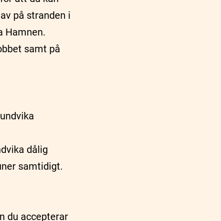
 av på stranden i
tra Hamnen.
 jobbet samt på
 undvika
ndvika dålig
ner samtidigt.
an du accepterar