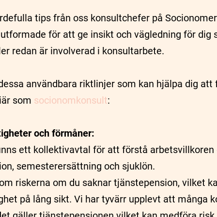
ärdefulla tips från oss konsultchefer på Socionom
utformade för att ge insikt och vägledning för dig
ler redan är involverad i konsultarbete.
 dessa användbara riktlinjer som kan hjälpa dig att
riär som
socionomkonsult
:
ttigheter och förmåner:
nns ett kollektivavtal för att förstå arbetsvillkore
on, semesterersättning och sjuklön.
m riskerna om du saknar tjänstepension, vilket k
et på lång sikt. Vi har tyvärr upplevt att många k
det gäller tjänstepensionen vilket kan medföra risk 