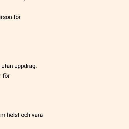
erson för
å utan uppdrag.
 för
om helst och vara