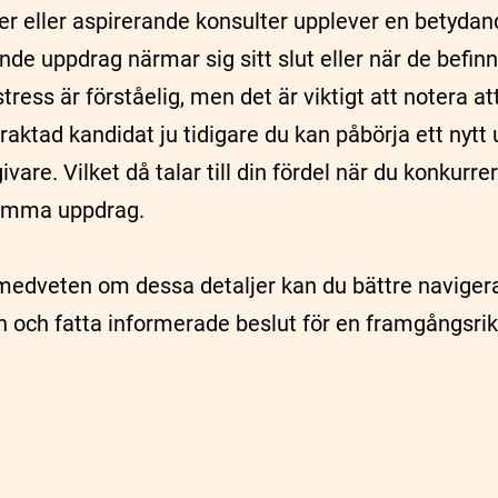
r eller aspirerande konsulter upplever en betydan
de uppdrag närmar sig sitt slut eller när de befin
ress är förståelig, men det är viktigt att notera a
traktad kandidat ju tidigare du kan påbörja ett nyt
are. Vilket då talar till din fördel när du konkurr
samma uppdrag.
edveten om dessa detaljer kan du bättre navigera
 och fatta informerade beslut för en framgångsrik