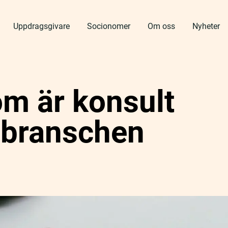
Uppdragsgivare
Socionomer
Om oss
Nyheter
som är konsult
branschen