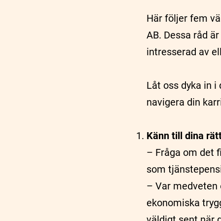
Här följer fem v
AB. Dessa råd är 
intresserad av el
Låt oss dyka in i
navigera din kar
Känn till dina rä
– Fråga om det fi
som tjänstepensi
– Var medveten o
ekonomiska tryggh
väldigt sent när 