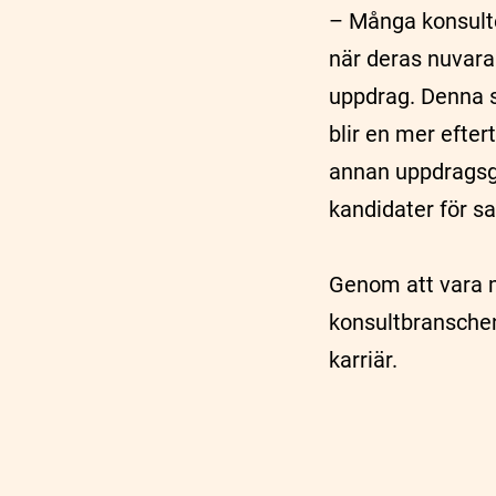
– Många konsulte
när deras nuvaran
uppdrag. Denna st
blir en mer efter
annan uppdragsgiv
kandidater för 
Genom att vara m
konsultbranschen
karriär.