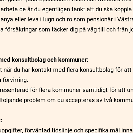
arbeta de år du egentligen tänkt att du ska koppla
Alanya eller leva i lugn och ro som pensionär i Väs
ka försäkringar som täcker dig på väg till och från
med konsultbolag och kommuner:
t när du har kontakt med flera konsultbolag för att
förvirring.
presenterad för flera kommuner samtidigt för att u
lföljande problem om du accepteras av två kommu
:
ppgifter, förväntad tidslinje och specifika mål inn