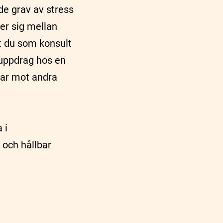
de grav av stress
ner sig mellan
tt du som konsult
t uppdrag hos en
erar mot andra
 i
 och hållbar