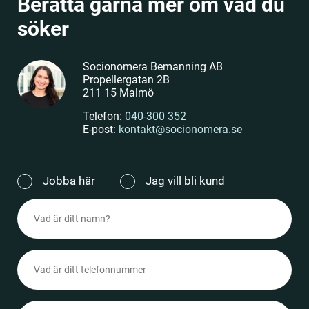
Berätta gärna mer om vad du
söker
Socionomera Bemanning AB
Propellergatan 2B
211 15 Malmö
Telefon:
040-300 352
E-post:
kontakt@socionomera.se
Jag
Jobba här
Jag vill bli kund
vill
Namn
(Obligatoriskt)
(Obligatoriskt)
Telefonnummer
(Obligatoriskt)
Epost