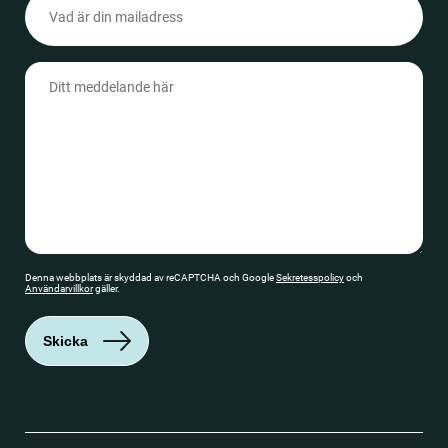
(Obligatoriskt)
Meddelande
(Obligatoriskt)
Denna webbplats är skyddad av reCAPTCHA och Google
Sekretesspolicy
och
Användarvillkor
gäller.
Skicka