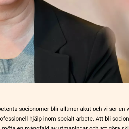
tenta socionomer blir alltmer akut och vi ser en
ofessionell hjälp inom socialt arbete. Att bli soci
t möta en mångfald av utmaningar och att göra skil