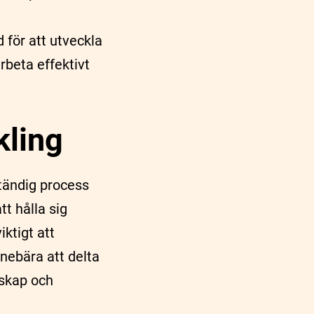
för att utveckla
rbeta effektivt
kling
ständig process
tt hålla sig
ktigt att
nnebära att delta
nskap och