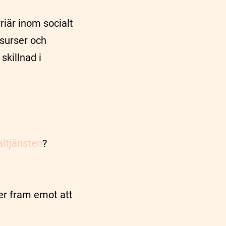
iär inom socialt
esurser och
skillnad i
altjänsten
?
ser fram emot att