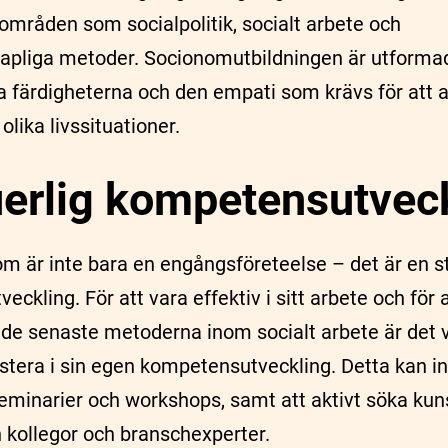
områden som socialpolitik, socialt arbete och
pliga metoder. Socionomutbildningen är utformad 
a färdigheterna och den empati som krävs för att a
lika livssituationer.
erlig kompetensutvec
nom är inte bara en engångsföreteelse – det är en 
eckling. För att vara effektiv i sitt arbete och för a
e senaste metoderna inom socialt arbete är det vi
estera i sin egen kompetensutveckling. Detta kan i
 seminarier och workshops, samt att aktivt söka ku
n kollegor och branschexperter.