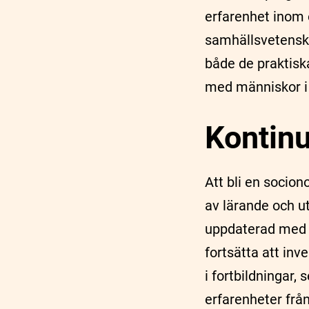
erfarenhet inom 
samhällsvetenska
både de praktisk
med människor i o
Kontinu
Att bli en socio
av lärande och utv
uppdaterad med d
fortsätta att inv
i fortbildningar,
erfarenheter frå