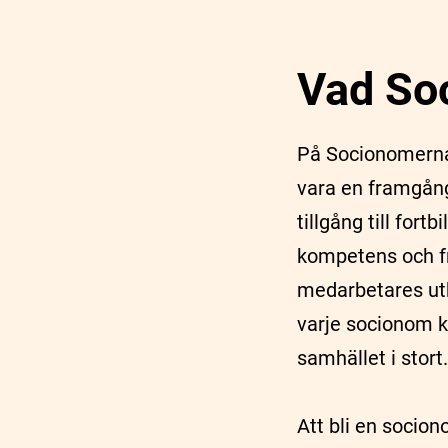
Vad So
På Socionomerna 
vara en framgång
tillgång till for
kompetens och fr
medarbetares utbi
varje socionom k
samhället i stort.
Att bli en soci