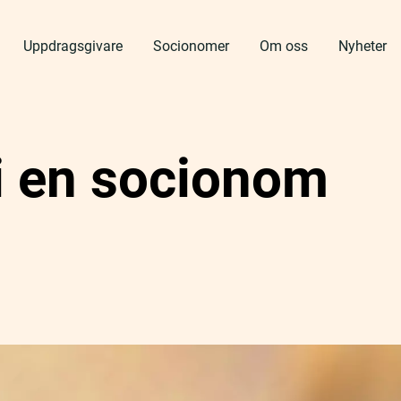
Uppdragsgivare
Socionomer
Om oss
Nyheter
bli en socionom