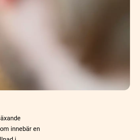
 växande
onom innebär en
lnad i