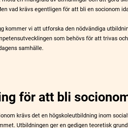
Men vad krävs egentligen för att bli en socionom i
ägg kommer vi att utforska den nödvändiga utbildn
petensutvecklingen som behövs för att trivas och l
dagens samhälle.
ing för att bli sociono
cionom krävs det en högskoleutbildning inom socialt
et. Utbildningen ger en gedigen teoretisk grund 