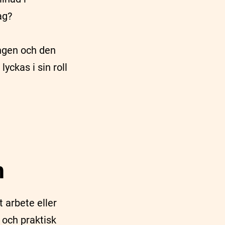
dag?
ingen och den
yckas i sin roll
m
 arbete eller
och praktisk