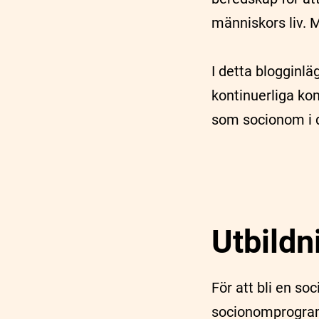
människors liv. 
I detta blogginl
kontinuerliga kom
som socionom i 
Utbildn
För att bli en so
socionomprogramm