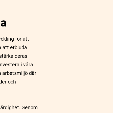
da
kling för att
 att erbjuda
 stärka deras
nvestera i våra
n arbetsmiljö där
der och
härdighet. Genom