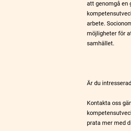
att genomgå en g
kompetensutveckl
arbete. Socionom
möjligheter för a
samhället.
Är du intressera
Kontakta oss gär
kompetensutveckli
prata mer med d