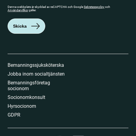
Denna webbplats är skyddad av reCAPTCHA och Google
Sekretesspolicy
och
Användarvillkor
gäller.
Skicka
Bemanningssjuksköterska
Jobba inom socialtjänsten
Bemanningsföretag
socionom
Socionomkonsult
Hyrsocionom
GDPR