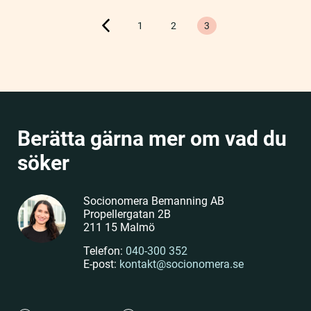
Sidnumrering
1
2
3
för
inlägg
Berätta gärna mer om vad du
söker
Socionomera Bemanning AB
Propellergatan 2B
211 15 Malmö
Telefon:
040-300 352
E-post:
kontakt@socionomera.se